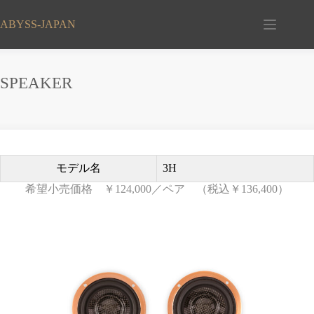
コ
ン
ABYSS-JAPAN
テ
ン
ツ
へ
SPEAKER
ス
キ
ッ
プ
モデル名
3H
希望小売価格 ￥124,000／ペア （税込￥136,400）