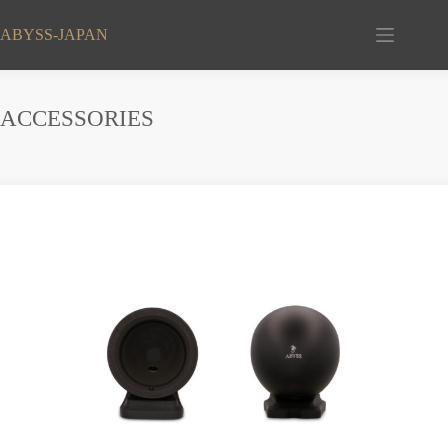
コ
ン
ABYSS-JAPAN
テ
ン
ツ
へ
ACCESSORIES
ス
キ
ッ
プ