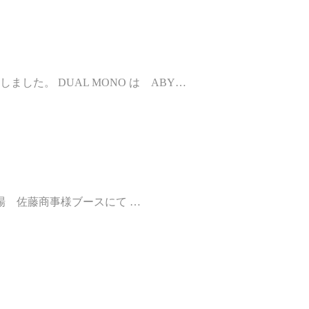
ました。 DUAL MONO は ABY…
st 会場 佐藤商事様ブースにて …