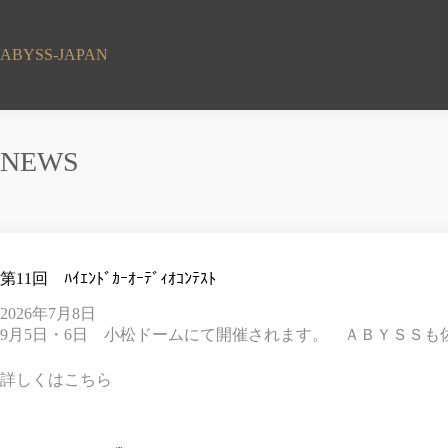
コ
ン
テ
ABYSS-JAPAN
ン
ツ
へ
ス
NEWS
キ
ッ
プ
第11回 ﾊｲｴﾝﾄﾞｶｰｵｰﾃﾞｨｵｺﾝﾃｽﾄ
2026年7月8日
9月5日・6日 小松ドームにて開催されます。 ＡＢＹＳＳも
詳しくはこちら