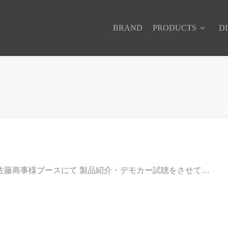
BRAND
PRODUCTS
D
佐藤商事様ブースにて 製品紹介・デモカー試聴をさせて…