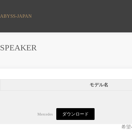
コ
ン
テ
ABYSS-JAPAN
ン
ツ
へ
ス
SPEAKER
キ
ッ
プ
モデル名
ダウンロード
Mercedes
希望