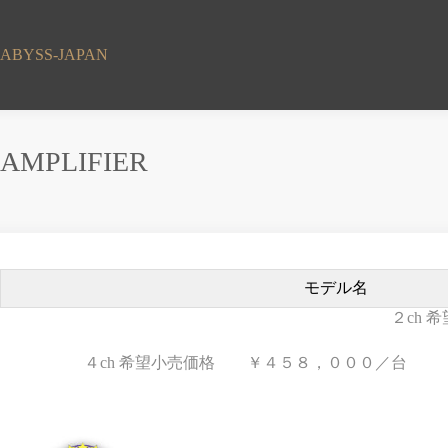
コ
ン
テ
ABYSS-JAPAN
ン
ツ
へ
ス
AMPLIFIER
キ
ッ
プ
モデル名
２ch
４ch 希望小売価格 ￥４５８，０００／台 （