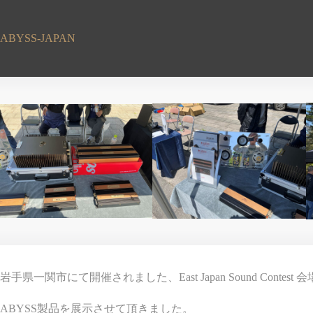
コ
ン
テ
ABYSS-JAPAN
ン
ツ
へ
ス
キ
ッ
プ
岩手県一関市にて開催されました、East Japan Sound Conte
ABYSS製品を展示させて頂きました。