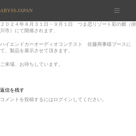
コ
ン
ABYSS-JAPAN
テ
ン
２０２４年８月３１日・９月１日 つま恋リゾート彩の郷（掛
ツ
川市）にて開催されます、
へ
ス
ハイエンドカーオーディオコンテスト 佐藤商事様ブースに
キ
て、製品を展示させて頂きます。
ッ
プ
ご来場、お待ちしています。
返信を残す
コメントを投稿するには
ログイン
してください。