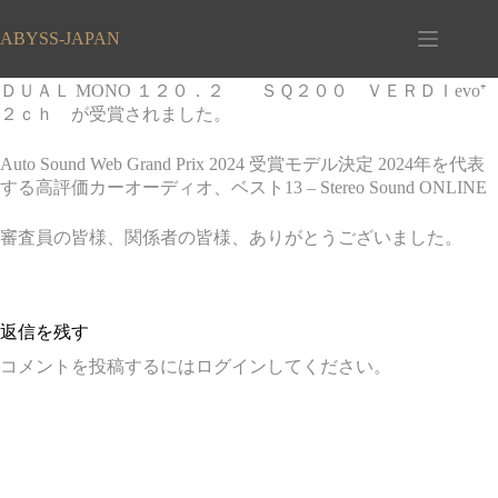
コ
ン
ABYSS-JAPAN
テ
ン
ＤＵＡＬ MONO １２０．２ ＳＱ２００ ＶＥＲＤＩevo⁺
ツ
２ｃｈ が受賞されました。
へ
ス
Auto Sound Web Grand Prix 2024 受賞モデル決定 2024年を代表
キ
する高評価カーオーディオ、ベスト13 – Stereo Sound ONLINE
ッ
プ
審査員の皆様、関係者の皆様、ありがとうございました。
返信を残す
コメントを投稿するには
ログイン
してください。