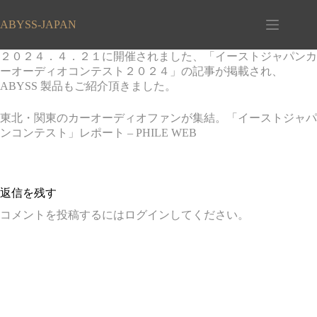
コ
ン
ABYSS-JAPAN
テ
ン
２０２４．４．２１に開催されました、「イーストジャパンカ
ツ
ーオーディオコンテスト２０２４」の記事が掲載され、
へ
ABYSS 製品もご紹介頂きました。
ス
キ
東北・関東のカーオーディオファンが集結。「イーストジャパ
ッ
ンコンテスト」レポート – PHILE WEB
プ
返信を残す
コメントを投稿するには
ログイン
してください。