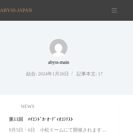
コ
ン
ABYSS-JAPAN
テ
ン
ツ
へ
ス
キ
ッ
プ
abyss-main
結合: 2024年1月26日
記事本文: 17
NEWS
第11回 ﾊｲｴﾝﾄﾞｶｰｵｰﾃﾞｨｵｺﾝﾃｽﾄ
9月5日・6日 小松ドームにて開催されます…