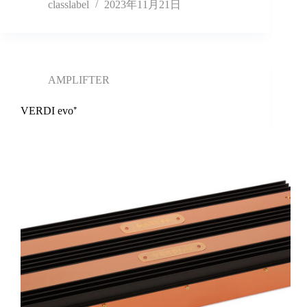
classlabel
2023年11月21日
AMPLIFTER
VERDI evo⁺