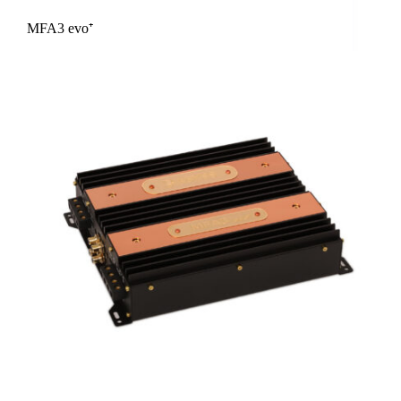
MFA3 evo⁺