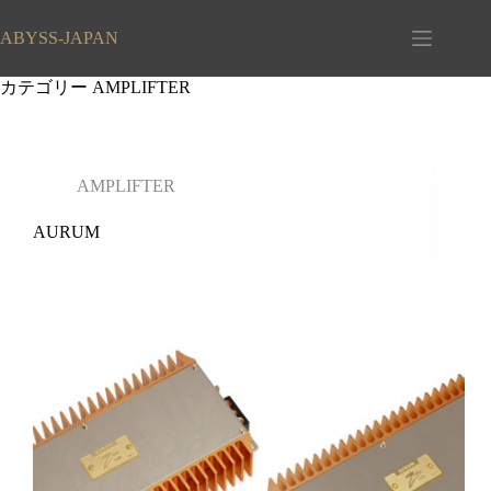
コ
ン
ABYSS-JAPAN
テ
ン
カテゴリー
AMPLIFTER
ツ
へ
ス
キ
AMPLIFTER
ッ
プ
AURUM