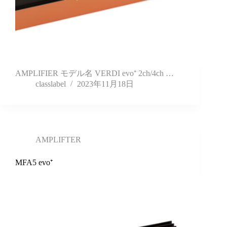
AMPLIFIER モデル名 VERDI evo⁺ 2ch/4ch …
classlabel
2023年11月18日
AMPLIFTER
MFA5 evo⁺