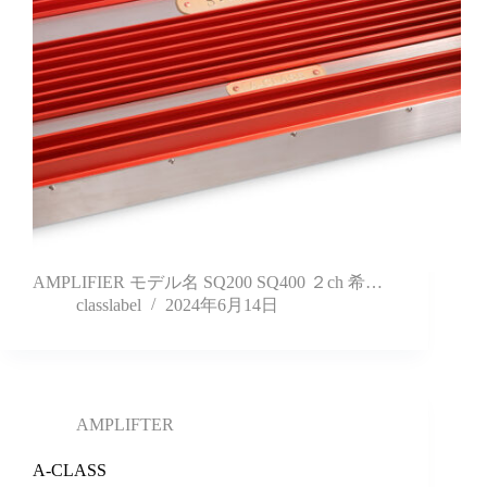
AMPLIFIER モデル名 SQ200 SQ400 ２ch 希…
classlabel
2024年6月14日
AMPLIFTER
A-CLASS